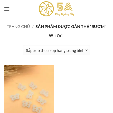
Skip
to
content
TRANG CHỦ
/
SẢN PHẨM ĐƯỢC GẮN THẺ “BƯỚM”
LỌC