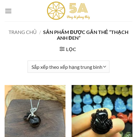
Skip
to
content
TRANG CHỦ
/
SẢN PHẨM ĐƯỢC GẮN THẺ “THẠCH
ANH ĐEN”
LỌC