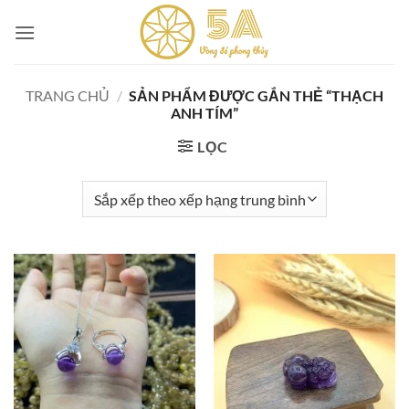
Skip
to
content
TRANG CHỦ
/
SẢN PHẨM ĐƯỢC GẮN THẺ “THẠCH
ANH TÍM”
LỌC