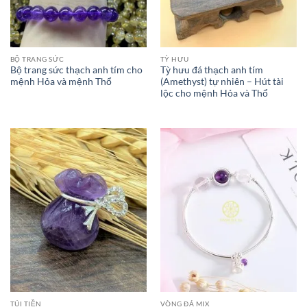
BỘ TRANG SỨC
TỲ HƯU
Bộ trang sức thạch anh tím cho
Tỳ hưu đá thạch anh tím
mệnh Hỏa và mệnh Thổ
(Amethyst) tự nhiên – Hút tài
lộc cho mệnh Hỏa và Thổ
TÚI TIỀN
VÒNG ĐÁ MIX