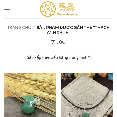
Skip
to
content
TRANG CHỦ
/
SẢN PHẨM ĐƯỢC GẮN THẺ “THẠCH
ANH XANH”
LỌC