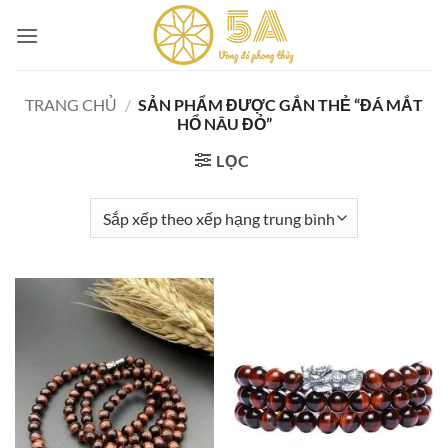
Skip
to
content
TRANG CHỦ
/
SẢN PHẨM ĐƯỢC GẮN THẺ “ĐÁ MẮT
HỔ NÂU ĐỎ”
LỌC