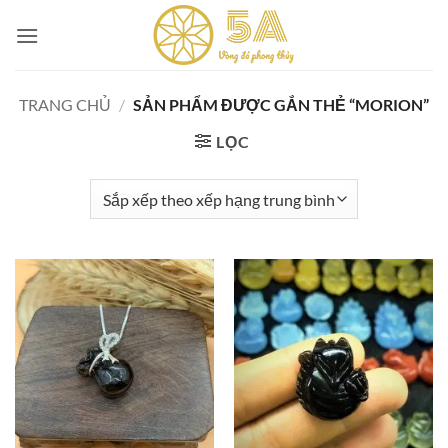
Skip
to
content
TRANG CHỦ
/
SẢN PHẨM ĐƯỢC GẮN THẺ “MORION”
LỌC