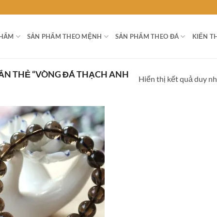
PHẨM
SẢN PHẨM THEO MỆNH
SẢN PHẨM THEO ĐÁ
KIẾN T
ẮN THẺ “VÒNG ĐÁ THẠCH ANH
Hiển thị kết quả duy n