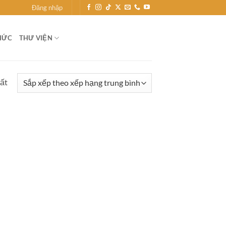
Đăng nhập
HỨC
THƯ VIỆN
hất