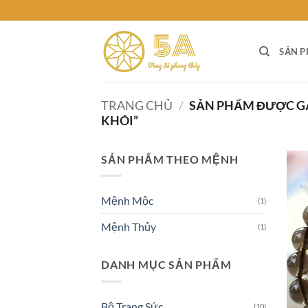
Skip
to
content
SẢN 
TRANG CHỦ
/
SẢN PHẨM ĐƯỢC G
KHÓI”
SẢN PHẨM THEO MỆNH
Mệnh Mộc
(1)
Mệnh Thủy
(1)
DANH MỤC SẢN PHẨM
Bộ Trang Sức
(10)