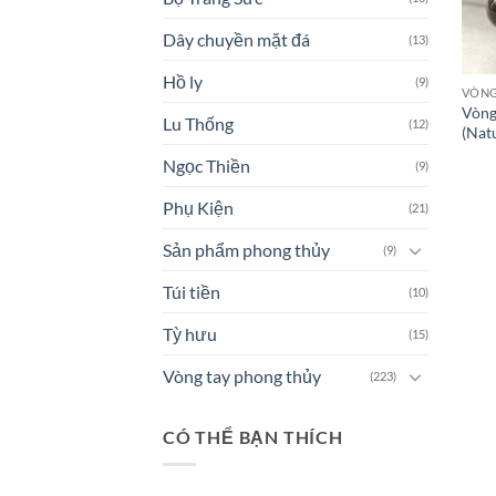
Dây chuyền mặt đá
(13)
Hồ ly
(9)
VÒNG
Vòng
Lu Thống
(12)
(Natu
Ngọc Thiền
(9)
Phụ Kiện
(21)
Sản phẩm phong thủy
(9)
Túi tiền
(10)
Tỳ hưu
(15)
Vòng tay phong thủy
(223)
CÓ THỂ BẠN THÍCH