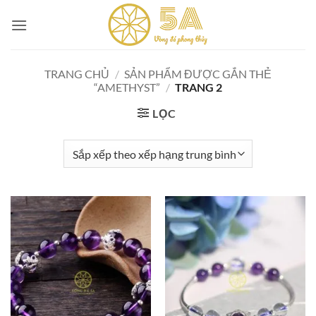
Skip
to
content
TRANG CHỦ
/
SẢN PHẨM ĐƯỢC GẮN THẺ
“AMETHYST”
/
TRANG 2
LỌC