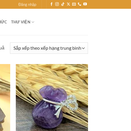
Đăng nhập
HỨC
THƯ VIỆN
Đã
quả
sắp
xếp
theo
xếp
hạng
trung
bình