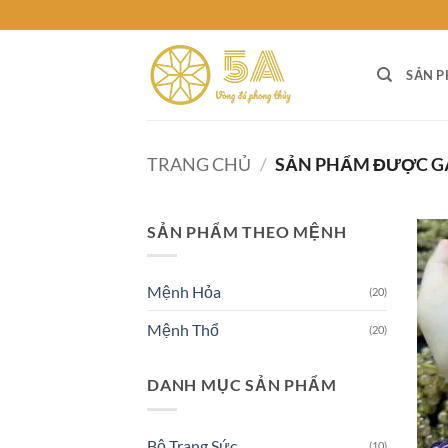
Skip
to
content
SẢN 
TRANG CHỦ
/
SẢN PHẨM ĐƯỢC G
SẢN PHẨM THEO MỆNH
Mệnh Hỏa
(20)
Mệnh Thổ
(20)
DANH MỤC SẢN PHẨM
Bộ Trang Sức
(10)