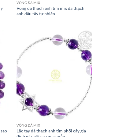
VÒNG ĐÁ MIX
ly
Vòng đá thạch anh tím mix đá thạch
anh dâu tây tự nhiên
VÒNG ĐÁ MIX
 sao
Lắc tay đá thạch anh tím phối cây gia
đình và ngôi sao may mắn