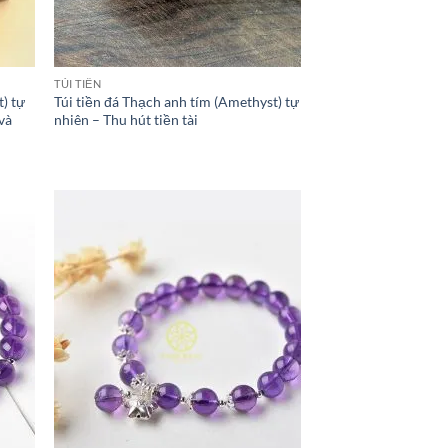
TÚI TIỀN
) tự
Túi tiền đá Thạch anh tím (Amethyst) tự
và
nhiên – Thu hút tiền tài