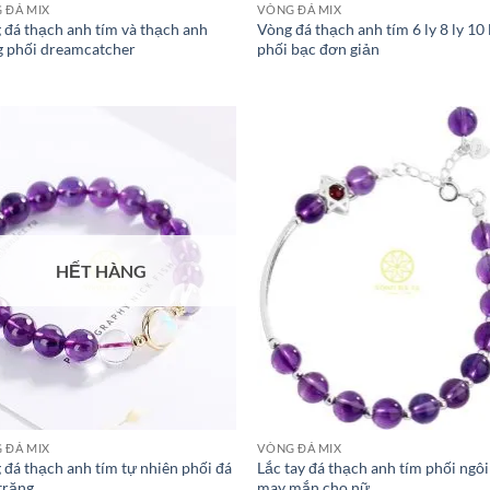
 ĐÁ MIX
VÒNG ĐÁ MIX
 đá thạch anh tím và thạch anh
Vòng đá thạch anh tím 6 ly 8 ly 10 
g phối dreamcatcher
phối bạc đơn giản
HẾT HÀNG
 ĐÁ MIX
VÒNG ĐÁ MIX
 đá thạch anh tím tự nhiên phối đá
Lắc tay đá thạch anh tím phối ngôi
trăng
may mắn cho nữ