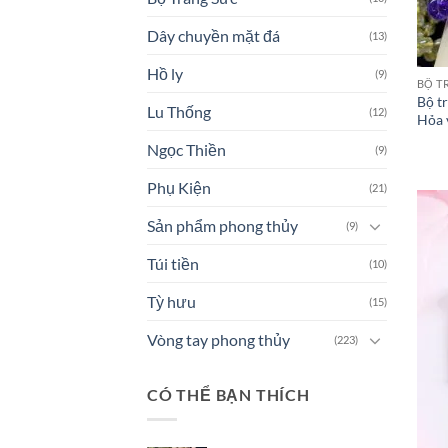
Dây chuyền mặt đá
(13)
Hồ ly
(9)
BỘ T
Bộ t
Lu Thống
(12)
Hỏa 
Ngọc Thiền
(9)
Phụ Kiện
(21)
Sản phẩm phong thủy
(9)
Túi tiền
(10)
Tỳ hưu
(15)
Vòng tay phong thủy
(223)
CÓ THỂ BẠN THÍCH