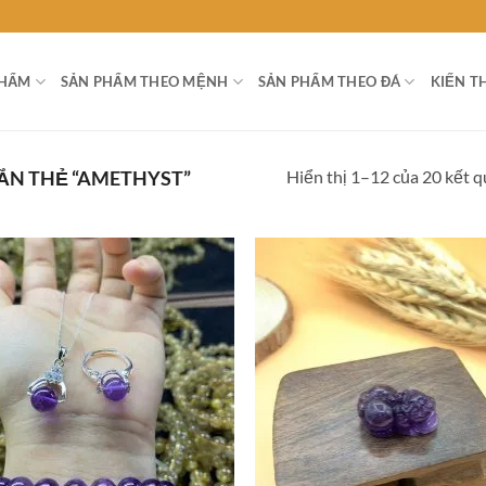
PHẨM
SẢN PHẨM THEO MỆNH
SẢN PHẨM THEO ĐÁ
KIẾN T
Hiển thị 1–12 của 20 kết 
ẮN THẺ “AMETHYST”