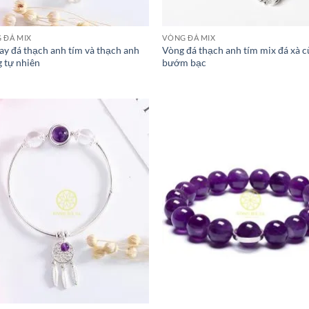
 ĐÁ MIX
VÒNG ĐÁ MIX
tay đá thạch anh tím và thạch anh
Vòng đá thạch anh tím mix đá xà c
g tự nhiên
bướm bạc