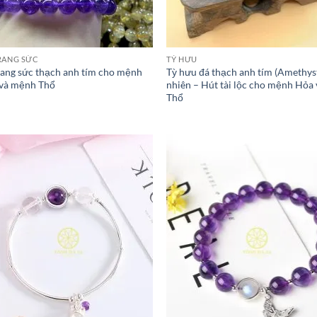
RANG SỨC
TỲ HƯU
rang sức thạch anh tím cho mệnh
Tỳ hưu đá thạch anh tím (Amethyst
và mệnh Thổ
nhiên – Hút tài lộc cho mệnh Hỏa 
Thổ