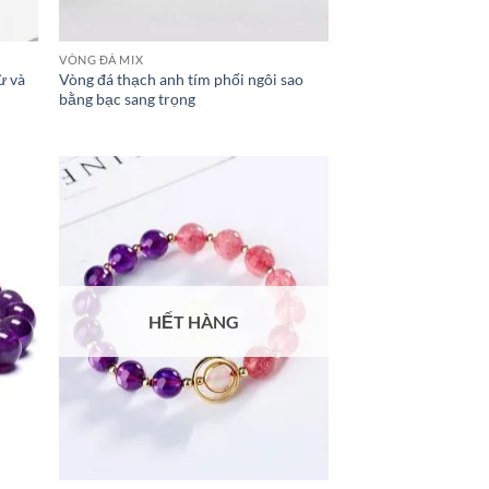
VÒNG ĐÁ MIX
ừ và
Vòng đá thạch anh tím phối ngôi sao
bằng bạc sang trọng
HẾT HÀNG