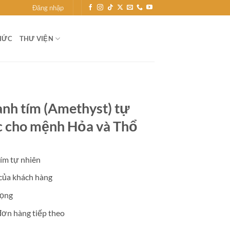
Đăng nhập
HỨC
THƯ VIỆN
anh tím (Amethyst) tự
ộc cho mệnh Hỏa và Thổ
ím tự nhiên
 của khách hàng
rọng
đơn hàng tiếp theo