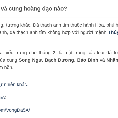
 và cung hoàng đạo nào?
g, tương khắc. Đá thạch anh tím thuộc hành Hỏa, phù 
ành, đá thạch anh tím không hợp với người mệnh
Thủ
là biểu trưng cho tháng 2, là một trong các loại đá 
 của cung
Song Ngư
,
Bạch Dương
,
Bảo Bình
và
Nhân
m hồn.
ự nhiên khác
.
5A
:
com/VongDa5A/