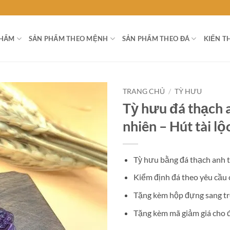
PHẨM
SẢN PHẨM THEO MỆNH
SẢN PHẨM THEO ĐÁ
KIẾN T
TRANG CHỦ
/
TỲ HƯU
Tỳ hưu đá thạch 
nhiên – Hút tài l
Tỳ hưu bằng đá thạch anh t
Kiểm định đá theo yêu cầu
Tặng kèm hộp đựng sang t
Tặng kèm mã giảm giá cho 