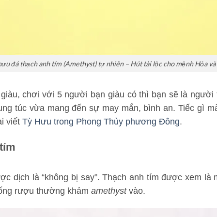
hưu đá thạch anh tím (Amethyst) tự nhiên – Hút tài lộc cho mệnh Hỏa và
giàu, chơi với 5 người bạn giàu có thì bạn sẽ là ngườ
ung túc vừa mang đến sự may mắn, bình an. Tiếc gì m
i viết
Tỳ Hưu trong Phong Thủy phương Đông
.
tím
ợc dịch là “không bị say”. Thạch anh tím được xem là m
c uống rượu thường khảm
amethyst
vào.