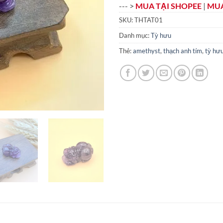
--- >
MUA TẠI SHOPEE
|
MUA
SKU:
THTAT01
Danh mục:
Tỳ hưu
Thẻ:
amethyst
,
thạch anh tím
,
tỳ hư