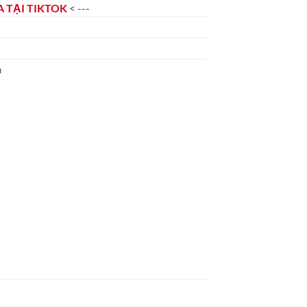
 TẠI TIKTOK
< ---
u