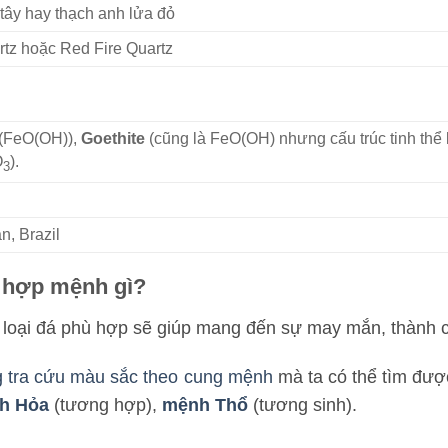
tây hay thạch anh lửa đỏ
rtz hoặc Red Fire Quartz
(FeO(OH)),
Goethite
(cũng là FeO(OH) nhưng cấu trúc tinh thể
O
).
3
n, Brazil
y hợp mệnh gì?
loại đá phù hợp sẽ giúp mang đến sự may mắn, thành cô
 tra cứu màu sắc theo cung mệnh
mà ta có thể tìm đư
h Hỏa
(tương hợp),
mệnh Thổ
(tương sinh).