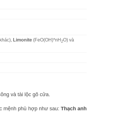
 khác),
Limonite
(FeO(OH)*nH
O) và
2
ng và tài lộc gõ cửa.
ợc mệnh phù hợp như sau:
Thạch anh