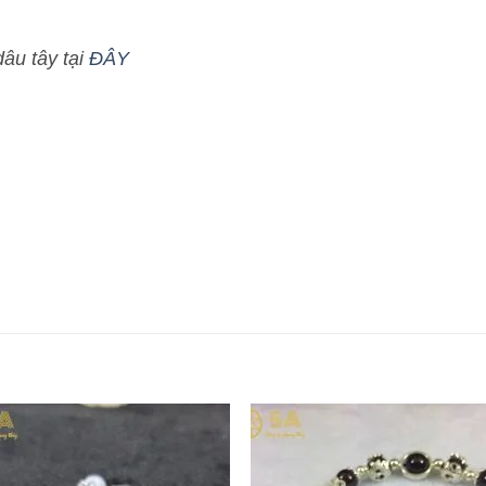
âu tây tại
ĐÂY