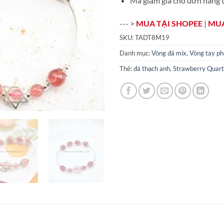
Mã giảm giá cho đơn hàng t
--- >
MUA TẠI SHOPEE
|
MUA
SKU:
TADT8M19
Danh mục:
Vòng đá mix
,
Vòng tay ph
Thẻ:
đá thạch anh
,
Strawberry Quart