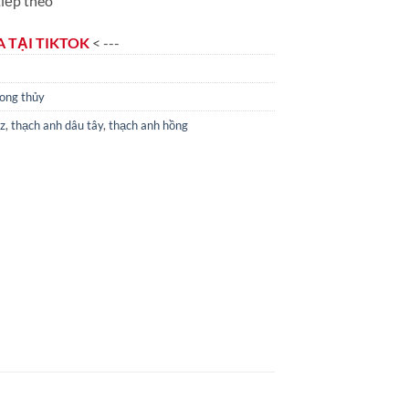
iếp theo
 TẠI TIKTOK
< ---
ong thủy
z
,
thạch anh dâu tây
,
thạch anh hồng