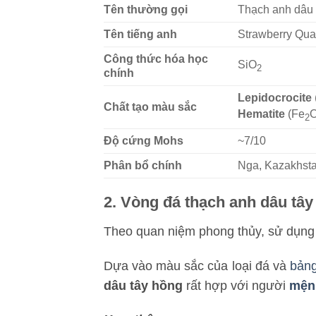
Tên thường gọi
Thạch anh dâu 
Tên tiếng anh
Strawberry Qua
Công thức hóa học
SiO
2
chính
Lepidocrocite
Chất tạo màu sắc
Hematite
(Fe
2
Độ cứng Mohs
~7/10
Phân bổ chính
Nga, Kazakhsta
2. Vòng đá thạch anh dâu tâ
Theo quan niệm phong thủy, sử dụng 
Dựa vào màu sắc của loại đá và
bảng
dâu tây hồng
rất hợp với người
mện