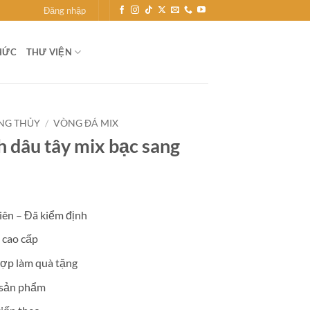
Đăng nhập
HỨC
THƯ VIỆN
NG THỦY
/
VÒNG ĐÁ MIX
h dâu tây mix bạc sang
iên – Đã kiểm định
 cao cấp
ợp làm quà tặng
 sản phẩm