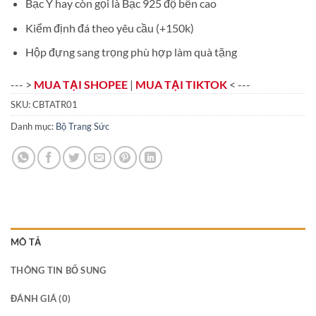
Bạc Ý hay còn gọi là Bạc 925 độ bền cao
Kiểm định đá theo yêu cầu (+150k)
Hộp đựng sang trọng phù hợp làm quà tặng
--- >
MUA TẠI SHOPEE
|
MUA TẠI TIKTOK
< ---
SKU:
CBTATR01
Danh mục:
Bộ Trang Sức
MÔ TẢ
THÔNG TIN BỔ SUNG
ĐÁNH GIÁ (0)