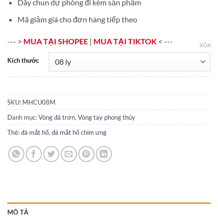
Dây chun dự phòng đi kèm sản phẩm
Mã giảm giá cho đơn hàng tiếp theo
--- >
MUA TẠI SHOPEE
|
MUA TẠI TIKTOK
< ---
XÓA
Kích thước
SKU:
MHCU08M
Danh mục:
Vòng đá trơn
,
Vòng tay phong thủy
Thẻ:
đá mắt hổ
,
đá mắt hổ chim ưng
MÔ TẢ