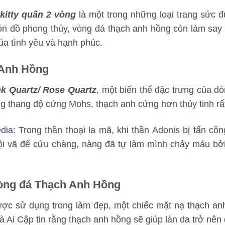
kitty quấn 2 vòng
là một trong những loại trang sức đ
 đồ phong thủy, vòng đá thạch anh hồng còn làm say
ủa tình yêu và hạnh phúc.
 Anh Hồng
nk Quartz/ Rose Quartz
, một biến thể đặc trưng của d
g thang độ cứng Mohs, thạch anh cứng hơn thủy tinh rất
dia
: Trong thần thoại la mã, khi thần Adonis bị tấn cô
vội vã để cứu chàng, nàng đã tự làm mình chảy máu bởi
.
vòng đá Thạch Anh Hồng
ợc sử dụng trong làm đẹp, một chiếc mặt nạ thạch an
à Ai Cập tin rằng thạch anh hồng sẽ giúp làn da trở nê