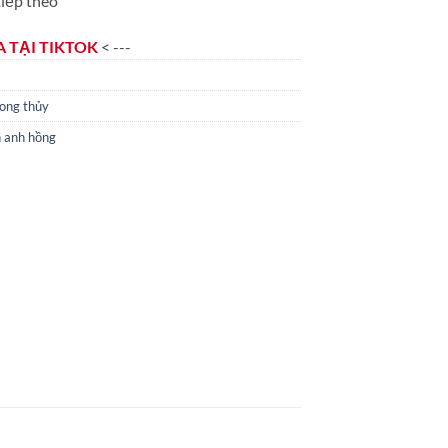
iếp theo
 TẠI TIKTOK
< ---
ong thủy
h anh hồng