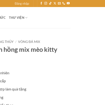
Đăng nhập
HỨC
THƯ VIỆN
NG THỦY
/
VÒNG ĐÁ MIX
h hồng mix mèo kitty
 nhiên
 cấp
ợp làm quà tặng
ng