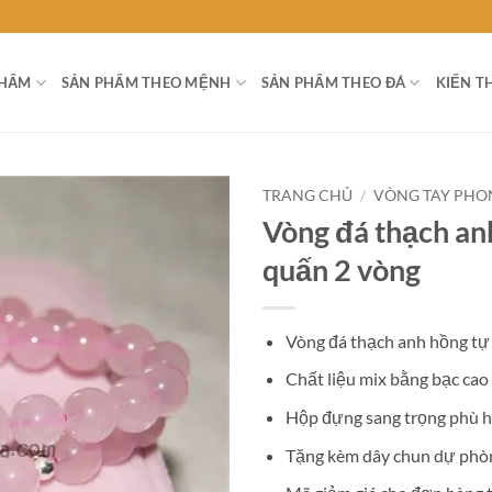
PHẨM
SẢN PHẨM THEO MỆNH
SẢN PHẨM THEO ĐÁ
KIẾN T
TRANG CHỦ
/
VÒNG TAY PHO
Vòng đá thạch an
quấn 2 vòng
Vòng đá thạch anh hồng tự
Chất liệu mix bằng bạc cao
Hộp đựng sang trọng phù h
Tặng kèm dây chun dự phò