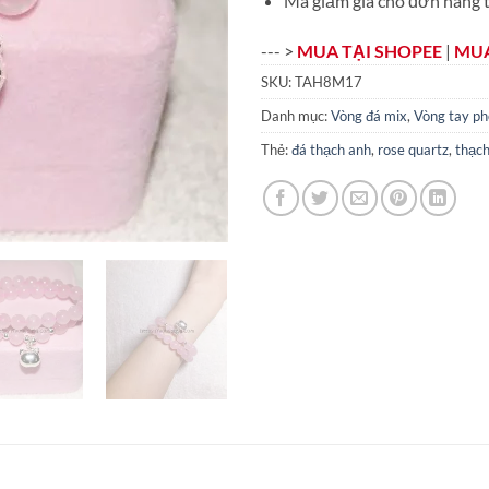
Mã giảm giá cho đơn hàng t
--- >
MUA TẠI SHOPEE
|
MUA
SKU:
TAH8M17
Danh mục:
Vòng đá mix
,
Vòng tay ph
Thẻ:
đá thạch anh
,
rose quartz
,
thạc