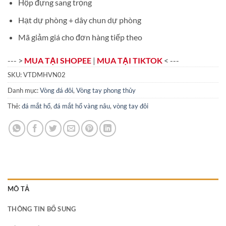
Hộp đựng sang trọng
Hạt dự phòng + dây chun dự phòng
Mã giảm giá cho đơn hàng tiếp theo
--- >
MUA TẠI SHOPEE
|
MUA TẠI TIKTOK
< ---
SKU:
VTDMHVN02
Danh mục:
Vòng đá đôi
,
Vòng tay phong thủy
Thẻ:
đá mắt hổ
,
đá mắt hổ vàng nâu
,
vòng tay đôi
MÔ TẢ
THÔNG TIN BỔ SUNG