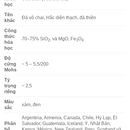
học
Tên
Đá vỏ chai, Hắc diện thạch, đá thiền
khác
Công
thức
70–75% SiO
, và MgO, Fe
O
2
3
4
hóa
học
Độ
cứng
~ 5 – 5,5/200
Mohs
Tỷ
trọng
~ 2,5
riêng
Màu
xám, đen
sắc
Argentina, Armenia, Canada, Chile, Hy Lạp, El
Phân
Salvador, Guatemala, Iceland, Ý, Nhật Bản,
bổ
Kenya, México, New Zealand, Peru, Scotland và