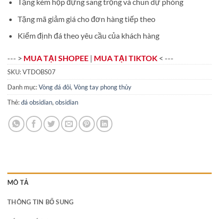
Tặng kèm hộp đựng sang trọng và chun dự phòng
Tặng mã giảm giá cho đơn hàng tiếp theo
Kiểm định đá theo yêu cầu của khách hàng
--- >
MUA TẠI SHOPEE
|
MUA TẠI TIKTOK
< ---
SKU:
VTDOBS07
Danh mục:
Vòng đá đôi
,
Vòng tay phong thủy
Thẻ:
đá obsidian
,
obsidian
MÔ TẢ
THÔNG TIN BỔ SUNG