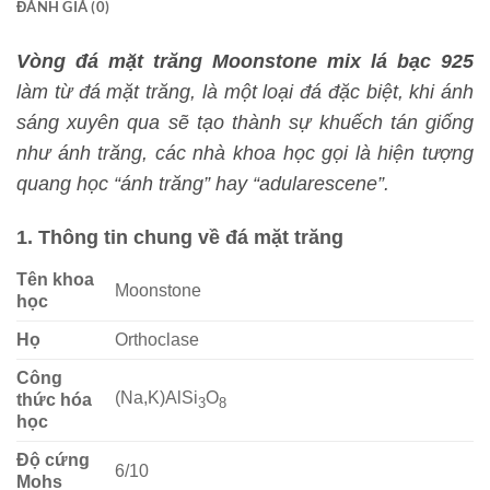
ĐÁNH GIÁ (0)
Vòng đá mặt trăng Moonstone mix lá bạc 925
làm từ đá mặt trăng, là một loại đá đặc biệt, khi ánh
sáng xuyên qua sẽ tạo thành sự khuếch tán giống
như ánh trăng, các nhà khoa học gọi là hiện tượng
quang học “ánh trăng” hay “adularescene”.
1. Thông tin chung về đá mặt trăng
Tên khoa
Moonstone
học
Họ
Orthoclase
Công
(Na,K)AlSi
O
thức hóa
3
8
học
Độ cứng
6/10
Mohs