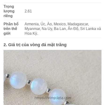
Trọng
lượng
2.61
riêng
Phân bổ
Armenia, Úc, Áo, Mexico, Madagascar,
trên thế
Myanmar, Na Uy, Ba Lan, Ấn Độ, Sri Lanka và
giới
Hoa Kỳ.
2. Giá trị của vòng đá mặt trăng