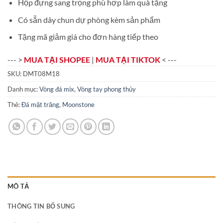
Hộp đựng sang trọng phù hợp làm quà tặng
Có sẵn dây chun dự phòng kèm sản phẩm
Tặng mã giảm giá cho đơn hàng tiếp theo
--- >
MUA TẠI SHOPEE
|
MUA TẠI TIKTOK
< ---
SKU:
DMT08M18
Danh mục:
Vòng đá mix
,
Vòng tay phong thủy
Thẻ:
Đá mặt trăng
,
Moonstone
MÔ TẢ
THÔNG TIN BỔ SUNG