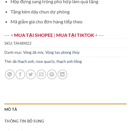
Hộp đựng sang trọng phù hợp làm quà tặng
Tặng kèm dây chun dự phòng
Mã giảm giá cho đơn hàng tiếp theo
--- >
MUA TẠI SHOPEE
|
MUA TẠI TIKTOK
< ---
SKU:
TAH8M22
Danh mục:
Vòng đá mix
,
Vòng tay phong thủy
Thẻ:
đá thạch anh
,
rose quartz
,
thạch anh hồng
MÔ TẢ
THÔNG TIN BỔ SUNG