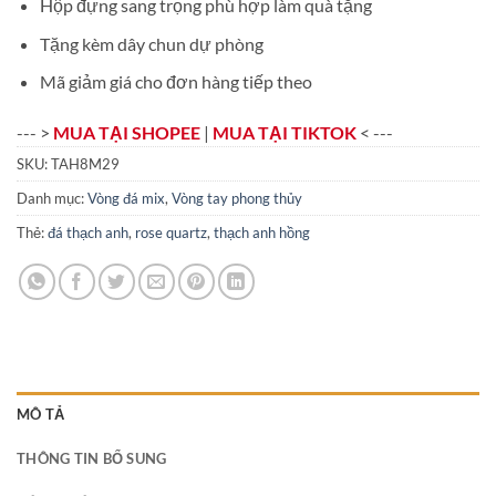
Hộp đựng sang trọng phù hợp làm quà tặng
Tặng kèm dây chun dự phòng
Mã giảm giá cho đơn hàng tiếp theo
--- >
MUA TẠI SHOPEE
|
MUA TẠI TIKTOK
< ---
SKU:
TAH8M29
Danh mục:
Vòng đá mix
,
Vòng tay phong thủy
Thẻ:
đá thạch anh
,
rose quartz
,
thạch anh hồng
MÔ TẢ
THÔNG TIN BỔ SUNG