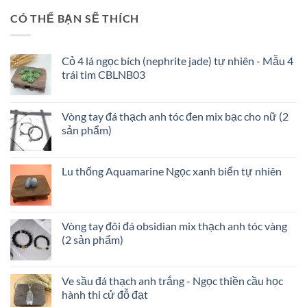
hợp
Ngọc
đá
CÓ THỂ BẠN SẼ THÍCH
Trắng
màu
để
gì
tránh
và
tiền
Cỏ 4 lá ngọc bích (nephrite jade) tự nhiên - Mẫu 4
đó
mất
trái tim CBLNB03
là
tật
loại
mang
đá
nào?
Vòng tay đá thạch anh tóc đen mix bạc cho nữ (2
–
sản phẩm)
Kích
hoạt
tài
lộc
Lu thống Aquamarine Ngọc xanh biển tự nhiên
tình
duyên
Vòng tay đôi đá obsidian mix thạch anh tóc vàng
(2 sản phẩm)
Ve sầu đá thạch anh trắng - Ngọc thiền cầu học
hành thi cử đỗ đạt