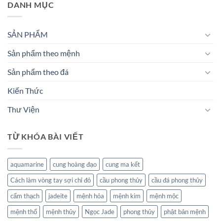
DANH MỤC
SẢN PHẨM
Sản phẩm theo mệnh
Sản phẩm theo đá
Kiến Thức
Thư Viện
TỪ KHÓA BÀI VIẾT
aquamarine
cung hoàng đạo
cung ma kết
Cách làm vòng tay sợi chỉ đỏ
cầu phong thủy
cầu đá phong thủy
cẩm thạch
jadeite
mệnh hỏa
mệnh kim
mệnh mộc
mệnh thổ
mệnh thủy
Ngọc Jade
phong thủy
phật bản mệnh