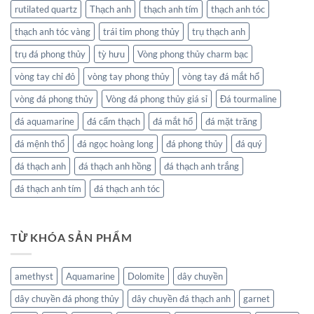
rutilated quartz
Thạch anh
thạch anh tím
thạch anh tóc
thạch anh tóc vàng
trái tim phong thủy
trụ thạch anh
trụ đá phong thủy
tỳ hưu
Vòng phong thủy charm bạc
vòng tay chỉ đỏ
vòng tay phong thủy
vòng tay đá mắt hổ
vòng đá phong thủy
Vòng đá phong thủy giá sỉ
Đá tourmaline
đá aquamarine
đá cẩm thạch
đá mắt hổ
đá mặt trăng
đá mệnh thổ
đá ngọc hoàng long
đá phong thủy
đá quý
đá thạch anh
đá thạch anh hồng
đá thạch anh trắng
đá thạch anh tím
đá thạch anh tóc
TỪ KHÓA SẢN PHẨM
amethyst
Aquamarine
Dolomite
dây chuyền
dây chuyền đá phong thủy
dây chuyền đá thạch anh
garnet