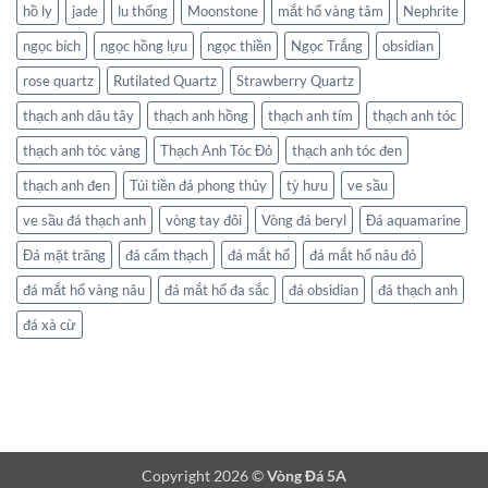
hồ ly
jade
lu thống
Moonstone
mắt hổ vàng tâm
Nephrite
ngọc bích
ngọc hồng lựu
ngọc thiền
Ngọc Trắng
obsidian
rose quartz
Rutilated Quartz
Strawberry Quartz
thạch anh dâu tây
thạch anh hồng
thạch anh tím
thạch anh tóc
thạch anh tóc vàng
Thạch Anh Tóc Đỏ
thạch anh tóc đen
thạch anh đen
Túi tiền đá phong thủy
tỳ hưu
ve sầu
ve sầu đá thạch anh
vòng tay đôi
Vòng đá beryl
Đá aquamarine
Đá mặt trăng
đá cẩm thạch
đá mắt hổ
đá mắt hổ nâu đỏ
đá mắt hổ vàng nâu
đá mắt hổ đa sắc
đá obsidian
đá thạch anh
đá xà cừ
Copyright 2026 ©
Vòng Đá 5A