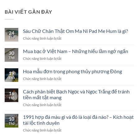
BÀI VIẾT GẦN ĐÂY
Sáu Chữ Chân Thật Om Ma Ni Pad Me Hum là gì?
24
Th9
ở
Chức năng bình luận bị tắt
Sáu
Chữ
Mua bạc ở Việt Nam – Những hiểu lầm ngớ ngẩn
30
Chân
Th8
ở
Chức năng bình luận bị tắt
Thật
Mua
Om
bạc
Ma
Hoa mẫu đơn trong phong thủy phương Đông
19
ở
Ni
Th3
ở
Chức năng bình luận bị tắt
Việt
Pad
Hoa
Nam
Me
mẫu
–
Cách phân biệt Bạch Ngọc và Ngọc Trắng để tránh
Hum
16
đơn
Những
là
tiền mất tật mang
Th5
trong
hiểu
gì?
ở
Chức năng bình luận bị tắt
phong
lầm
Cách
thủy
ngớ
phân
phương
1991 hợp đá màu gì và đó là loại đá nào? – Kích hoạt
ngẩn
10
biệt
Đông
tài lộc tình duyên
Th2
Bạch
ở
Chức năng bình luận bị tắt
Ngọc
1991
và