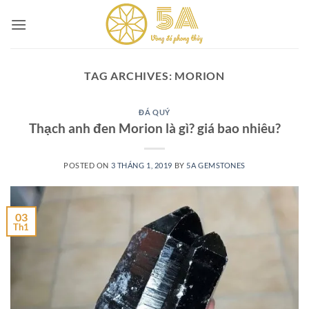
Skip
to
content
TAG ARCHIVES:
MORION
ĐÁ QUÝ
Thạch anh đen Morion là gì? giá bao nhiêu?
POSTED ON
3 THÁNG 1, 2019
BY
5A GEMSTONES
03
Th1