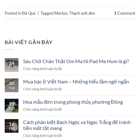
Posted in
Đá Quý
|
Tagged
Morion
,
Thạch anh đen
1
Comment
BÀI VIẾT GẦN ĐÂY
Sáu Chữ Chân Thật Om Ma Ni Pad Me Hum là gì?
24
Th9
ở
Chức năng bình luận bị tắt
Sáu
Chữ
Mua bạc ở Việt Nam – Những hiểu lầm ngớ ngẩn
30
Chân
Th8
ở
Chức năng bình luận bị tắt
Thật
Mua
Om
bạc
Ma
Hoa mẫu đơn trong phong thủy phương Đông
19
ở
Ni
Th3
ở
Chức năng bình luận bị tắt
Việt
Pad
Hoa
Nam
Me
mẫu
–
Cách phân biệt Bạch Ngọc và Ngọc Trắng để tránh
Hum
16
đơn
Những
là
tiền mất tật mang
Th5
trong
hiểu
gì?
ở
Chức năng bình luận bị tắt
phong
lầm