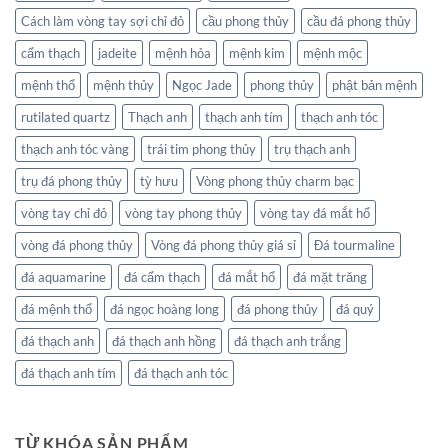
Cách làm vòng tay sợi chỉ đỏ
cầu phong thủy
cầu đá phong thủy
cẩm thạch
jadeite
mệnh hỏa
mệnh kim
mệnh mộc
mệnh thổ
mệnh thủy
Ngọc Jade
phong thủy
phật bản mệnh
rutilated quartz
Thạch anh
thạch anh tím
thạch anh tóc
thạch anh tóc vàng
trái tim phong thủy
trụ thạch anh
trụ đá phong thủy
tỳ hưu
Vòng phong thủy charm bạc
vòng tay chỉ đỏ
vòng tay phong thủy
vòng tay đá mắt hổ
vòng đá phong thủy
Vòng đá phong thủy giá sỉ
Đá tourmaline
đá aquamarine
đá cẩm thạch
đá mắt hổ
đá mặt trăng
đá mệnh thổ
đá ngọc hoàng long
đá phong thủy
đá quý
đá thạch anh
đá thạch anh hồng
đá thạch anh trắng
đá thạch anh tím
đá thạch anh tóc
TỪ KHÓA SẢN PHẨM