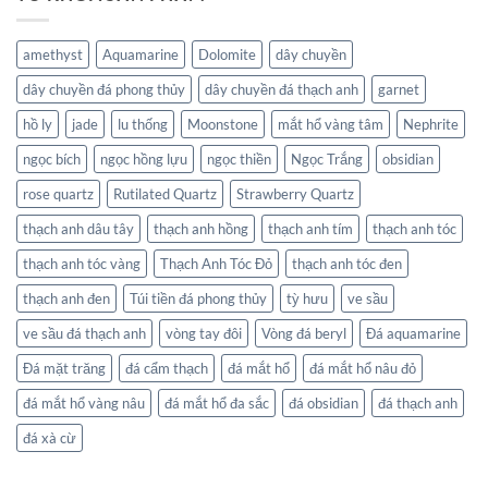
amethyst
Aquamarine
Dolomite
dây chuyền
dây chuyền đá phong thủy
dây chuyền đá thạch anh
garnet
hồ ly
jade
lu thống
Moonstone
mắt hổ vàng tâm
Nephrite
ngọc bích
ngọc hồng lựu
ngọc thiền
Ngọc Trắng
obsidian
rose quartz
Rutilated Quartz
Strawberry Quartz
thạch anh dâu tây
thạch anh hồng
thạch anh tím
thạch anh tóc
thạch anh tóc vàng
Thạch Anh Tóc Đỏ
thạch anh tóc đen
thạch anh đen
Túi tiền đá phong thủy
tỳ hưu
ve sầu
ve sầu đá thạch anh
vòng tay đôi
Vòng đá beryl
Đá aquamarine
Đá mặt trăng
đá cẩm thạch
đá mắt hổ
đá mắt hổ nâu đỏ
đá mắt hổ vàng nâu
đá mắt hổ đa sắc
đá obsidian
đá thạch anh
đá xà cừ