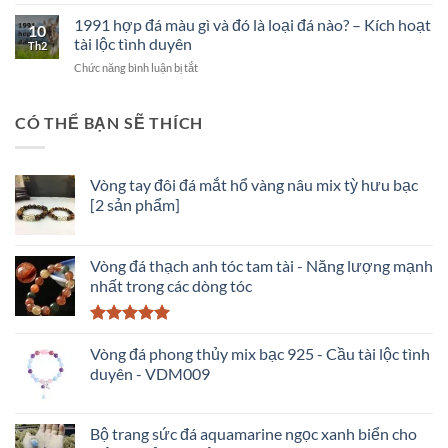
Cách
thủy
ngớ
phân
phương
1991 hợp đá màu gì và đó là loại đá nào? – Kích hoạt
ngẩn
10
biệt
Đông
tài lộc tình duyên
Th2
Bạch
ở
Chức năng bình luận bị tắt
Ngọc
1991
và
hợp
Ngọc
đá
CÓ THỂ BẠN SẼ THÍCH
Trắng
màu
để
gì
tránh
và
tiền
Vòng tay đôi đá mắt hổ vàng nâu mix tỳ hưu bạc
đó
mất
[2 sản phẩm]
là
tật
loại
mang
đá
nào?
Vòng đá thạch anh tóc tam tài - Năng lượng mạnh
–
nhất trong các dòng tóc
Kích
hoạt
tài
Được xếp
lộc
hạng
Vòng đá phong thủy mix bạc 925 - Cầu tài lộc tình
5.00
tình
5 sao
duyên - VDM009
duyên
Bộ trang sức đá aquamarine ngọc xanh biển cho