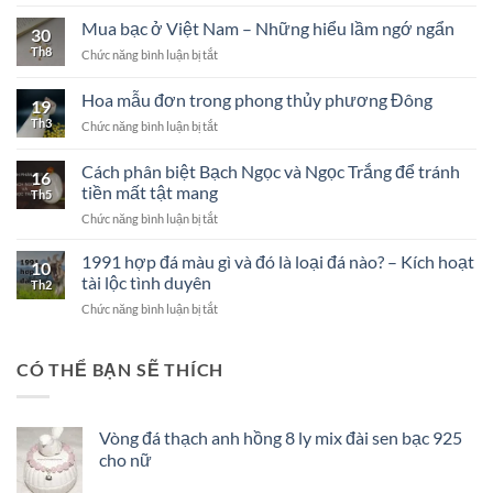
Sáu
Chữ
Mua bạc ở Việt Nam – Những hiểu lầm ngớ ngẩn
30
Chân
Th8
ở
Chức năng bình luận bị tắt
Thật
Mua
Om
bạc
Ma
Hoa mẫu đơn trong phong thủy phương Đông
19
ở
Ni
Th3
ở
Chức năng bình luận bị tắt
Việt
Pad
Hoa
Nam
Me
mẫu
–
Cách phân biệt Bạch Ngọc và Ngọc Trắng để tránh
Hum
16
đơn
Những
là
tiền mất tật mang
Th5
trong
hiểu
gì?
ở
Chức năng bình luận bị tắt
phong
lầm
Cách
thủy
ngớ
phân
phương
1991 hợp đá màu gì và đó là loại đá nào? – Kích hoạt
ngẩn
10
biệt
Đông
tài lộc tình duyên
Th2
Bạch
ở
Chức năng bình luận bị tắt
Ngọc
1991
và
hợp
Ngọc
đá
CÓ THỂ BẠN SẼ THÍCH
Trắng
màu
để
gì
tránh
và
tiền
Vòng đá thạch anh hồng 8 ly mix đài sen bạc 925
đó
mất
cho nữ
là
tật
loại
mang