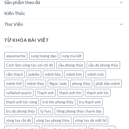
Sản phẩm theo đá
Kiến Thức
Thư Viện
TỪ KHÓA BÀI VIẾT
aquamarine
cung hoàng đạo
cung ma kết
Cách làm vòng tay sợi chỉ đỏ
cầu phong thủy
cầu đá phong thủy
cẩm thạch
jadeite
mệnh hỏa
mệnh kim
mệnh mộc
mệnh thổ
mệnh thủy
Ngọc Jade
phong thủy
phật bản mệnh
rutilated quartz
Thạch anh
thạch anh tím
thạch anh tóc
thạch anh tóc vàng
trái tim phong thủy
trụ thạch anh
trụ đá phong thủy
tỳ hưu
Vòng phong thủy charm bạc
vòng tay chỉ đỏ
vòng tay phong thủy
vòng tay đá mắt hổ