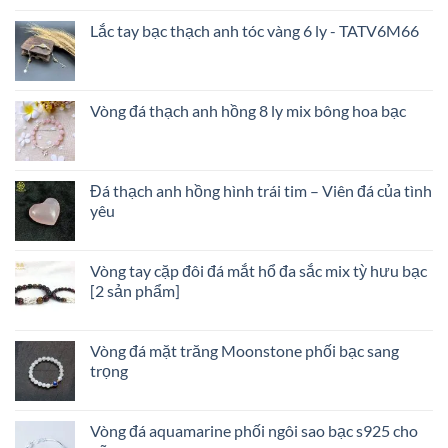
đá
nào?
Lắc tay bạc thạch anh tóc vàng 6 ly - TATV6M66
–
Kích
hoạt
tài
lộc
Vòng đá thạch anh hồng 8 ly mix bông hoa bạc
tình
duyên
Đá thạch anh hồng hình trái tim – Viên đá của tình
yêu
Vòng tay cặp đôi đá mắt hổ đa sắc mix tỳ hưu bạc
[2 sản phẩm]
Vòng đá mặt trăng Moonstone phối bạc sang
trọng
Vòng đá aquamarine phối ngôi sao bạc s925 cho