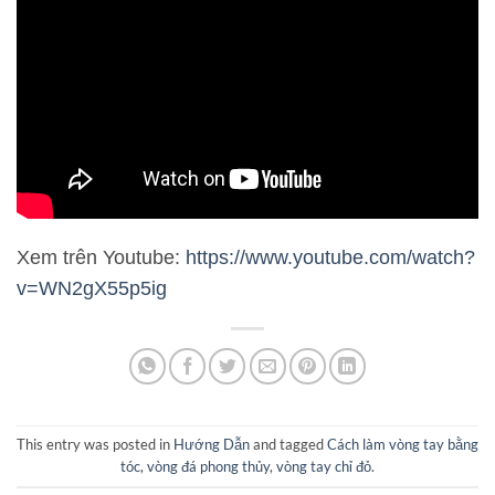
Xem trên Youtube:
https://www.youtube.com/watch?
v=WN2gX55p5ig
This entry was posted in
Hướng Dẫn
and tagged
Cách làm vòng tay bằng
tóc
,
vòng đá phong thủy
,
vòng tay chỉ đỏ
.