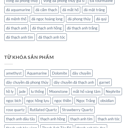
vòng đá phong thủy
Vòng đá phong thủy giá sỉ
Đá tourmaline
đá aquamarine
đá cẩm thạch
đá mắt hổ
đá mặt trăng
đá mệnh thổ
đá ngọc hoàng long
đá phong thủy
đá quý
đá thạch anh
đá thạch anh hồng
đá thạch anh trắng
đá thạch anh tím
đá thạch anh tóc
TỪ KHÓA SẢN PHẨM
amethyst
Aquamarine
Dolomite
dây chuyền
dây chuyền đá phong thủy
dây chuyền đá thạch anh
garnet
hồ ly
jade
lu thống
Moonstone
mắt hổ vàng tâm
Nephrite
ngọc bích
ngọc hồng lựu
ngọc thiền
Ngọc Trắng
obsidian
rose quartz
Rutilated Quartz
Strawberry Quartz
thạch anh dâu tây
thạch anh hồng
thạch anh tím
thạch anh tóc
thạch anh tóc vàng
Thạch Anh Tóc Đỏ
thạch anh tóc đen