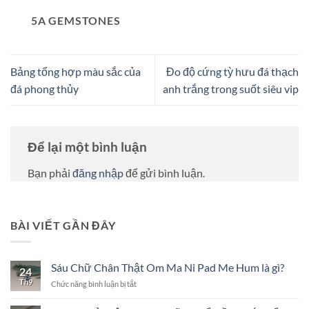
5A GEMSTONES
Bảng tổng hợp màu sắc của
Đo độ cứng tỳ hưu đá thạch
đá phong thủy
anh trắng trong suốt siêu vip
Để lại một bình luận
Bạn phải
đăng nhập
để gửi bình luận.
BÀI VIẾT GẦN ĐÂY
Sáu Chữ Chân Thật Om Ma Ni Pad Me Hum là gì?
24
Th9
ở
Chức năng bình luận bị tắt
Sáu
Chữ