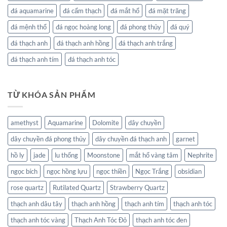
đá aquamarine
đá cẩm thạch
đá mắt hổ
đá mặt trăng
đá mệnh thổ
đá ngọc hoàng long
đá phong thủy
đá quý
đá thạch anh
đá thạch anh hồng
đá thạch anh trắng
đá thạch anh tím
đá thạch anh tóc
TỪ KHÓA SẢN PHẨM
amethyst
Aquamarine
Dolomite
dây chuyền
dây chuyền đá phong thủy
dây chuyền đá thạch anh
garnet
hồ ly
jade
lu thống
Moonstone
mắt hổ vàng tâm
Nephrite
ngọc bích
ngọc hồng lựu
ngọc thiền
Ngọc Trắng
obsidian
rose quartz
Rutilated Quartz
Strawberry Quartz
thạch anh dâu tây
thạch anh hồng
thạch anh tím
thạch anh tóc
thạch anh tóc vàng
Thạch Anh Tóc Đỏ
thạch anh tóc đen