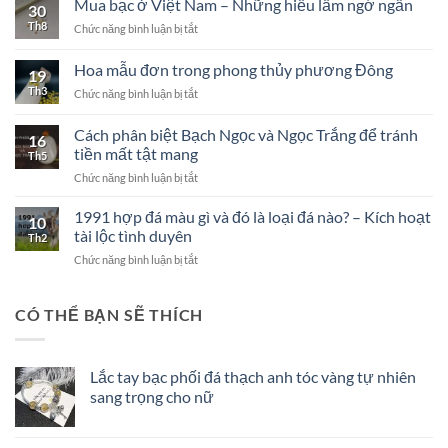
Mua bạc ở Việt Nam – Những hiểu lầm ngớ ngẩn
30
Chân
Th8
ở
Chức năng bình luận bị tắt
Thật
Mua
Om
bạc
Ma
Hoa mẫu đơn trong phong thủy phương Đông
19
ở
Ni
Th3
ở
Chức năng bình luận bị tắt
Việt
Pad
Hoa
Nam
Me
mẫu
–
Cách phân biệt Bạch Ngọc và Ngọc Trắng để tránh
Hum
16
đơn
Những
là
tiền mất tật mang
Th5
trong
hiểu
gì?
ở
Chức năng bình luận bị tắt
phong
lầm
Cách
thủy
ngớ
phân
phương
1991 hợp đá màu gì và đó là loại đá nào? – Kích hoạt
ngẩn
10
biệt
Đông
tài lộc tình duyên
Th2
Bạch
ở
Chức năng bình luận bị tắt
Ngọc
1991
và
hợp
Ngọc
đá
CÓ THỂ BẠN SẼ THÍCH
Trắng
màu
để
gì
tránh
và
tiền
Lắc tay bạc phối đá thạch anh tóc vàng tự nhiên
đó
mất
sang trọng cho nữ
là
tật
loại
mang
đá
nào?