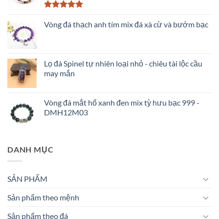
Được xếp
hạng
Vòng đá thạch anh tím mix đá xà cừ và bướm bạc
5.00
5 sao
Lọ đá Spinel tự nhiên loại nhỏ - chiêu tài lộc cầu
may mắn
Vòng đá mắt hổ xanh đen mix tỳ hưu bạc 999 -
DMH12M03
DANH MỤC
SẢN PHẨM
Sản phẩm theo mệnh
Sản phẩm theo đá