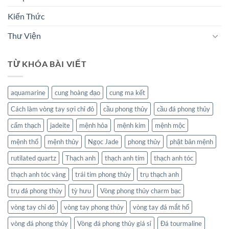
Kiến Thức
Thư Viện
TỪ KHÓA BÀI VIẾT
aquamarine
cung hoàng đạo
cung ma kết
Cách làm vòng tay sợi chỉ đỏ
cầu phong thủy
cầu đá phong thủy
cẩm thạch
jadeite
mệnh hỏa
mệnh kim
mệnh mộc
mệnh thổ
mệnh thủy
Ngọc Jade
phong thủy
phật bản mệnh
rutilated quartz
Thạch anh
thạch anh tím
thạch anh tóc
thạch anh tóc vàng
trái tim phong thủy
trụ thạch anh
trụ đá phong thủy
tỳ hưu
Vòng phong thủy charm bạc
vòng tay chỉ đỏ
vòng tay phong thủy
vòng tay đá mắt hổ
vòng đá phong thủy
Vòng đá phong thủy giá sỉ
Đá tourmaline