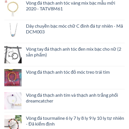
Vòng đá thạch anh tóc vàng mix bạc mẫu mới
–
2020 - TATV8M61
Kích
hoạt
tài
lộc
Dây chuyền bạc móc chữ C đính đá tự nhiên - Mã
tình
DCM003
duyên
Vòng tay đá thạch anh tóc đen mix bạc cho nữ (2
sản phẩm)
Vòng đá thạch anh tóc đỏ móc treo trái tim
Vòng đá thạch anh tím và thạch anh trắng phối
dreamcatcher
Vòng đá tourmaline 6 ly 7 ly 8 ly 9 ly 10 ly tự nhiên
- Đã kiểm định