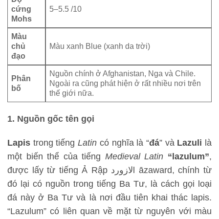
cứng
5–5.5 /10
Mohs
Màu
chủ
Màu xanh Blue (xanh da trời)
đạo
Nguồn chính ở Afghanistan, Nga và Chile.
Phân
Ngoài ra cũng phát hiện ở rất nhiều nơi trên
bố
thế giới nữa.
1. Nguồn gốc tên gọi
Lapis
trong tiếng
Latin
có nghĩa là “
đá
” và
Lazuli
là
một biến thể của tiếng
Medieval Latin
“lazulum”
,
được lấy từ tiếng Ả Rập لازوردl āzaward, chính từ
đó lại có nguồn trong tiếng Ba Tư, là cách gọi loại
đá này ở Ba Tư và là nơi đầu tiên khai thác lapis.
“Lazulum” có liên quan về mặt từ nguyên với màu