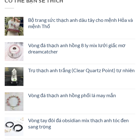
CÓ THỂ BẠN SẼ THÍCH
màu
để
gì
tránh
và
tiền
Bộ trang sức thạch anh dâu tây cho mệnh Hỏa và
đó
mất
mệnh Thổ
là
tật
loại
mang
đá
nào?
Vòng đá thạch anh hồng 8 ly mix lưới giấc mơ
–
dreamcatcher
Kích
hoạt
tài
lộc
Trụ thạch anh trắng (Clear Quartz Point) tự nhiên
tình
duyên
Vòng đá thạch anh hồng phối lá may mắn
Vòng tay đôi đá obsidian mix thạch anh tóc đen
sang trọng