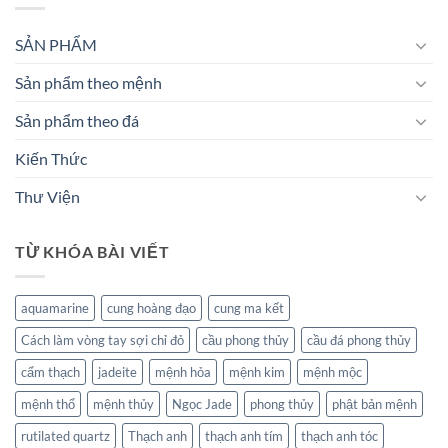
SẢN PHẨM
Sản phẩm theo mệnh
Sản phẩm theo đá
Kiến Thức
Thư Viện
TỪ KHÓA BÀI VIẾT
aquamarine
cung hoàng đạo
cung ma kết
Cách làm vòng tay sợi chỉ đỏ
cầu phong thủy
cầu đá phong thủy
cẩm thạch
jadeite
mệnh hỏa
mệnh kim
mệnh mộc
mệnh thổ
mệnh thủy
Ngọc Jade
phong thủy
phật bản mệnh
rutilated quartz
Thạch anh
thạch anh tím
thạch anh tóc