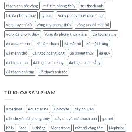
thạch anh tóc vàng
trái tim phong thủy
trụ thạch anh
trụ đá phong thủy
tỳ hưu
Vòng phong thủy charm bạc
vòng tay chỉ đỏ
vòng tay phong thủy
vòng tay đá mắt hổ
vòng đá phong thủy
Vòng đá phong thủy giá sỉ
Đá tourmaline
đá aquamarine
đá cẩm thạch
đá mắt hổ
đá mặt trăng
đá mệnh thổ
đá ngọc hoàng long
đá phong thủy
đá quý
đá thạch anh
đá thạch anh hồng
đá thạch anh trắng
đá thạch anh tím
đá thạch anh tóc
TỪ KHÓA SẢN PHẨM
amethyst
Aquamarine
Dolomite
dây chuyền
dây chuyền đá phong thủy
dây chuyền đá thạch anh
garnet
hồ ly
jade
lu thống
Moonstone
mắt hổ vàng tâm
Nephrite