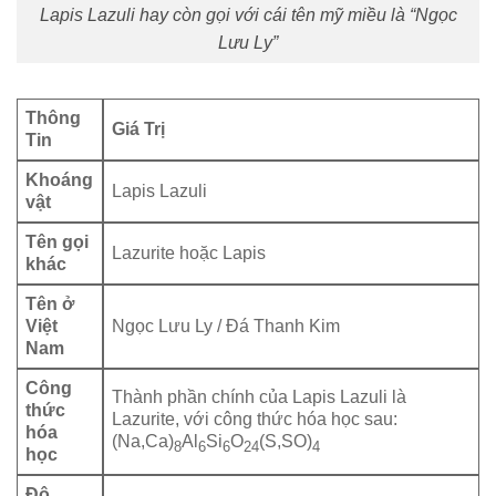
Lapis Lazuli hay còn gọi với cái tên mỹ miều là “Ngọc
Lưu Ly”
Thông
Giá Trị
Tin
Khoáng
Lapis Lazuli
vật
Tên gọi
Lazurite hoặc Lapis
khác
Tên ở
Việt
Ngọc Lưu Ly / Đá Thanh Kim
Nam
Công
Thành phần chính của Lapis Lazuli là
thức
Lazurite, với công thức hóa học sau:
hóa
(Na,Ca)
Al
Si
O
(S,SO)
8
6
6
24
4
học
Độ