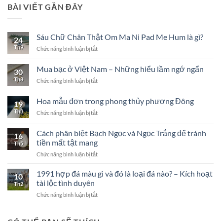
BÀI VIẾT GẦN ĐÂY
Sáu Chữ Chân Thật Om Ma Ni Pad Me Hum là gì?
24
Th9
ở
Chức năng bình luận bị tắt
Sáu
Chữ
Mua bạc ở Việt Nam – Những hiểu lầm ngớ ngẩn
30
Chân
Th8
ở
Chức năng bình luận bị tắt
Thật
Mua
Om
bạc
Ma
Hoa mẫu đơn trong phong thủy phương Đông
19
ở
Ni
Th3
ở
Chức năng bình luận bị tắt
Việt
Pad
Hoa
Nam
Me
mẫu
–
Cách phân biệt Bạch Ngọc và Ngọc Trắng để tránh
Hum
16
đơn
Những
là
tiền mất tật mang
Th5
trong
hiểu
gì?
ở
Chức năng bình luận bị tắt
phong
lầm
Cách
thủy
ngớ
phân
phương
1991 hợp đá màu gì và đó là loại đá nào? – Kích hoạt
ngẩn
10
biệt
Đông
tài lộc tình duyên
Th2
Bạch
ở
Chức năng bình luận bị tắt
Ngọc
1991
và
hợp
Ngọc
đá
Trắng