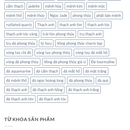
cẩm thạch
jadeite
mệnh hỏa
mệnh kim
mệnh mộc
mệnh thổ
mệnh thủy
Ngọc Jade
phong thủy
phật bản mệnh
rutilated quartz
Thạch anh
thạch anh tím
thạch anh tóc
thạch anh tóc vàng
trái tim phong thủy
trụ thạch anh
trụ đá phong thủy
tỳ hưu
Vòng phong thủy charm bạc
vòng tay chỉ đỏ
vòng tay phong thủy
vòng tay đá mắt hổ
vòng đá phong thủy
Vòng đá phong thủy giá sỉ
Đá tourmaline
đá aquamarine
đá cẩm thạch
đá mắt hổ
đá mặt trăng
đá mệnh thổ
đá ngọc hoàng long
đá phong thủy
đá quý
đá thạch anh
đá thạch anh hồng
đá thạch anh trắng
đá thạch anh tím
đá thạch anh tóc
TỪ KHÓA SẢN PHẨM