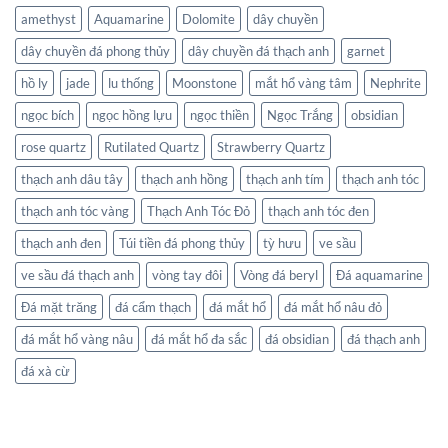
amethyst
Aquamarine
Dolomite
dây chuyền
dây chuyền đá phong thủy
dây chuyền đá thạch anh
garnet
hồ ly
jade
lu thống
Moonstone
mắt hổ vàng tâm
Nephrite
ngọc bích
ngọc hồng lựu
ngọc thiền
Ngọc Trắng
obsidian
rose quartz
Rutilated Quartz
Strawberry Quartz
thạch anh dâu tây
thạch anh hồng
thạch anh tím
thạch anh tóc
thạch anh tóc vàng
Thạch Anh Tóc Đỏ
thạch anh tóc đen
thạch anh đen
Túi tiền đá phong thủy
tỳ hưu
ve sầu
ve sầu đá thạch anh
vòng tay đôi
Vòng đá beryl
Đá aquamarine
Đá mặt trăng
đá cẩm thạch
đá mắt hổ
đá mắt hổ nâu đỏ
đá mắt hổ vàng nâu
đá mắt hổ đa sắc
đá obsidian
đá thạch anh
đá xà cừ