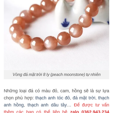
Vòng đá mặt trời 8 ly (peach moonstone) tự nhiên
Những loại đá có màu đỏ, cam, hồng sẽ là sự lựa
chọn phù hợp:
thạch anh tóc đỏ
,
đá mặt trời
,
thạch
anh hồng
,
thạch anh dâu tây
…
Để được tư vấn
thêm các bạn có thể liên hệ
zalo 0362.943.234