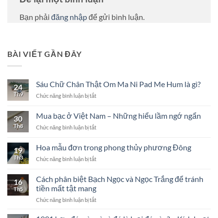
Bạn phải
đăng nhập
để gửi bình luận.
BÀI VIẾT GẦN ĐÂY
Sáu Chữ Chân Thật Om Ma Ni Pad Me Hum là gì?
24
Th9
ở
Chức năng bình luận bị tắt
Sáu
Chữ
Mua bạc ở Việt Nam – Những hiểu lầm ngớ ngẩn
30
Chân
Th8
ở
Chức năng bình luận bị tắt
Thật
Mua
Om
bạc
Ma
Hoa mẫu đơn trong phong thủy phương Đông
19
ở
Ni
Th3
ở
Chức năng bình luận bị tắt
Việt
Pad
Hoa
Nam
Me
mẫu
–
Cách phân biệt Bạch Ngọc và Ngọc Trắng để tránh
Hum
16
đơn
Những
là
tiền mất tật mang
Th5
trong
hiểu
gì?
ở
Chức năng bình luận bị tắt
phong
lầm
Cách
thủy
ngớ
phân
phương
ngẩn