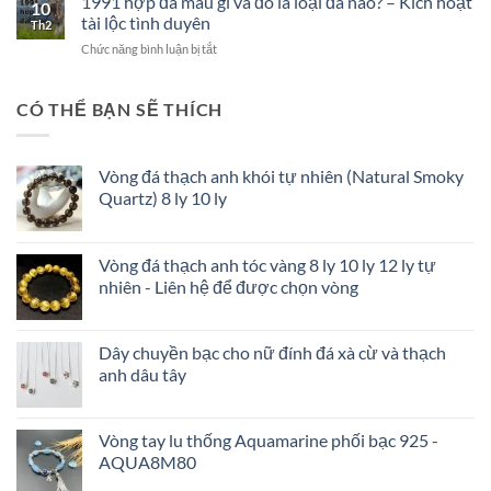
1991 hợp đá màu gì và đó là loại đá nào? – Kích hoạt
10
biệt
Đông
tài lộc tình duyên
Th2
Bạch
ở
Chức năng bình luận bị tắt
Ngọc
1991
và
hợp
Ngọc
đá
CÓ THỂ BẠN SẼ THÍCH
Trắng
màu
để
gì
tránh
và
tiền
Vòng đá thạch anh khói tự nhiên (Natural Smoky
đó
mất
Quartz) 8 ly 10 ly
là
tật
loại
mang
đá
nào?
Vòng đá thạch anh tóc vàng 8 ly 10 ly 12 ly tự
–
nhiên - Liên hệ để được chọn vòng
Kích
hoạt
tài
lộc
Dây chuyền bạc cho nữ đính đá xà cừ và thạch
tình
anh dâu tây
duyên
Vòng tay lu thống Aquamarine phối bạc 925 -
AQUA8M80