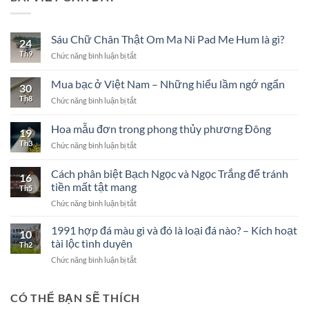
Sáu Chữ Chân Thật Om Ma Ni Pad Me Hum là gì?
24
Th9
ở
Chức năng bình luận bị tắt
Sáu
Chữ
Mua bạc ở Việt Nam – Những hiểu lầm ngớ ngẩn
30
Chân
Th8
ở
Chức năng bình luận bị tắt
Thật
Mua
Om
bạc
Ma
Hoa mẫu đơn trong phong thủy phương Đông
19
ở
Ni
Th3
ở
Chức năng bình luận bị tắt
Việt
Pad
Hoa
Nam
Me
mẫu
–
Cách phân biệt Bạch Ngọc và Ngọc Trắng để tránh
Hum
16
đơn
Những
là
tiền mất tật mang
Th5
trong
hiểu
gì?
ở
Chức năng bình luận bị tắt
phong
lầm
Cách
thủy
ngớ
phân
phương
1991 hợp đá màu gì và đó là loại đá nào? – Kích hoạt
ngẩn
10
biệt
Đông
tài lộc tình duyên
Th2
Bạch
ở
Chức năng bình luận bị tắt
Ngọc
1991
và
hợp
Ngọc
đá
CÓ THỂ BẠN SẼ THÍCH
Trắng
màu
để