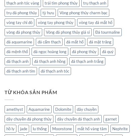
thạch anh tóc vàng
trái tim phong thủy
trụ thạch anh
trụ đá phong thủy
tỳ hưu
Vòng phong thủy charm bạc
vòng tay chỉ đỏ
vòng tay phong thủy
vòng tay đá mắt hổ
vòng đá phong thủy
Vòng đá phong thủy giá sỉ
Đá tourmaline
đá aquamarine
đá cẩm thạch
đá mắt hổ
đá mặt trăng
đá mệnh thổ
đá ngọc hoàng long
đá phong thủy
đá quý
đá thạch anh
đá thạch anh hồng
đá thạch anh trắng
đá thạch anh tím
đá thạch anh tóc
TỪ KHÓA SẢN PHẨM
amethyst
Aquamarine
Dolomite
dây chuyền
dây chuyền đá phong thủy
dây chuyền đá thạch anh
garnet
hồ ly
jade
lu thống
Moonstone
mắt hổ vàng tâm
Nephrite