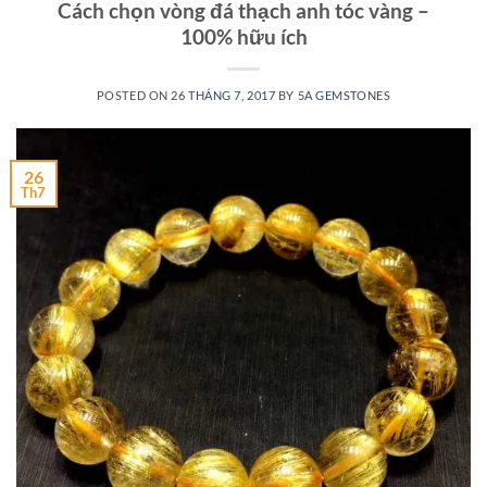
Cách chọn vòng đá thạch anh tóc vàng –
100% hữu ích
POSTED ON
26 THÁNG 7, 2017
BY
5A GEMSTONES
26
Th7