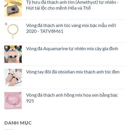
hạng
Tỳ hưu đá thạch anh tím (Amethyst) tự nhiên -
5.00
5 sao
Hút tài lộc cho mệnh Hỏa và Thổ
Vòng đá thạch anh tóc vàng mix bạc mẫu mới
2020 - TATV8M61
Vòng đá Aquamarine tự nhiên mix cây gia đình
Vòng tay đôi đá obsidian mix thạch anh tóc đen
Vòng đá thạch anh hồng mix hoa sen bằng bạc
925
DANH MỤC