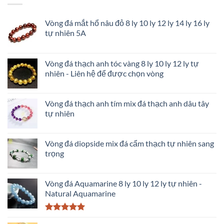
gì
tránh
và
tiền
Vòng đá mắt hổ nâu đỏ 8 ly 10 ly 12 ly 14 ly 16 ly
đó
mất
tự nhiên 5A
là
tật
loại
mang
đá
nào?
Vòng đá thạch anh tóc vàng 8 ly 10 ly 12 ly tự
–
nhiên - Liên hệ để được chọn vòng
Kích
hoạt
tài
lộc
Vòng đá thạch anh tím mix đá thạch anh dâu tây
tình
tự nhiên
duyên
Vòng đá diopside mix đá cẩm thạch tự nhiên sang
trọng
Vòng đá Aquamarine 8 ly 10 ly 12 ly tự nhiên -
Natural Aquamarine
Được xếp