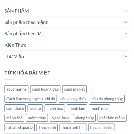
SẢN PHẨM
Sản phẩm theo mệnh
Sản phẩm theo đá
Kiến Thức
Thư Viện
TỪ KHÓA BÀI VIẾT
aquamarine
cung hoàng đạo
cung ma kết
Cách làm vòng tay sợi chỉ đỏ
cầu phong thủy
cầu đá phong thủy
cẩm thạch
jadeite
mệnh hỏa
mệnh kim
mệnh mộc
mệnh thổ
mệnh thủy
Ngọc Jade
phong thủy
phật bản mệnh
rutilated quartz
Thạch anh
thạch anh tím
thạch anh tóc