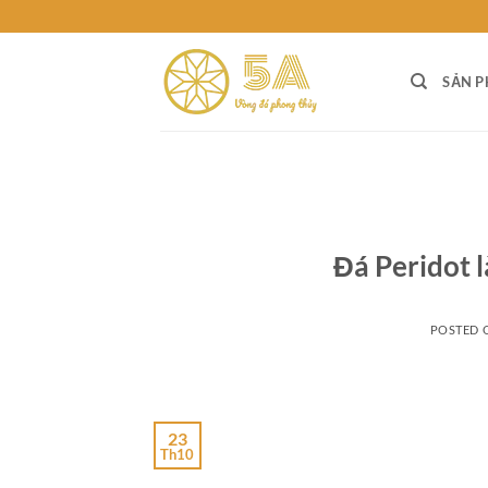
Skip
to
content
SẢN 
Đá Peridot l
POSTED
23
Th10