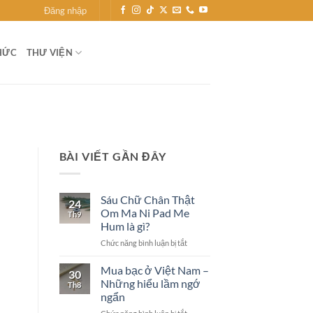
Đăng nhập
HỨC
THƯ VIỆN
BÀI VIẾT GẦN ĐÂY
Sáu Chữ Chân Thật
24
Om Ma Ni Pad Me
Th9
Hum là gì?
ở
Chức năng bình luận bị tắt
Sáu
Chữ
Mua bạc ở Việt Nam –
30
Chân
Những hiểu lầm ngớ
Th8
Thật
ngẩn
Om
ở