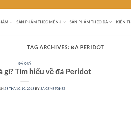
PHẨM
SẢN PHẨM THEO MỆNH
SẢN PHẨM THEO ĐÁ
KIẾN T
TAG ARCHIVES:
ĐÁ PERIDOT
ĐÁ QUÝ
à gì? Tìm hiểu về đá Peridot
 ON
23 THÁNG 10, 2018
BY
5A GEMSTONES