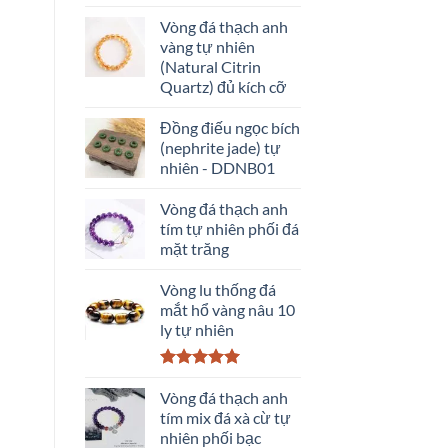
Vòng đá thạch anh
vàng tự nhiên
(Natural Citrin
Quartz) đủ kích cỡ
Đồng điếu ngọc bích
(nephrite jade) tự
nhiên - DDNB01
Vòng đá thạch anh
tím tự nhiên phối đá
mặt trăng
Vòng lu thống đá
mắt hổ vàng nâu 10
ly tự nhiên
Được xếp
hạng
Vòng đá thạch anh
5.00
5 sao
tím mix đá xà cừ tự
nhiên phối bạc