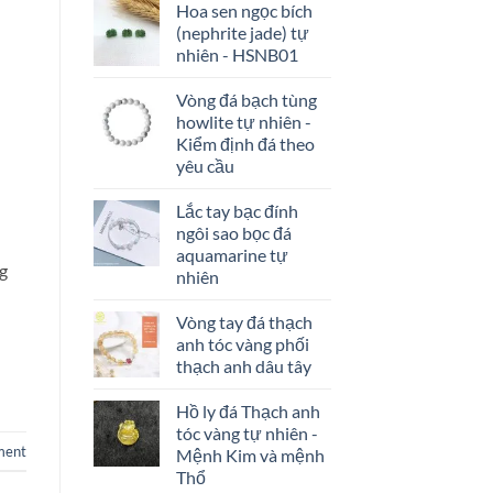
Hoa sen ngọc bích
mang
đó
(nephrite jade) tự
là
loại
nhiên - HSNB01
đá
nào?
Vòng đá bạch tùng
–
howlite tự nhiên -
Kích
Kiểm định đá theo
hoạt
tài
yêu cầu
lộc
tình
Lắc tay bạc đính
duyên
ngôi sao bọc đá
aquamarine tự
ng
nhiên
Vòng tay đá thạch
anh tóc vàng phối
thạch anh dâu tây
Hồ ly đá Thạch anh
tóc vàng tự nhiên -
ent
Mệnh Kim và mệnh
Thổ