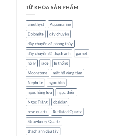
TỪ KHÓA SẢN PHẨM
amethyst
Aquamarine
Dolomite
dây chuyền
dây chuyền đá phong thủy
dây chuyền đá thạch anh
garnet
hồ ly
jade
lu thống
Moonstone
mắt hổ vàng tâm
Nephrite
ngọc bích
ngọc hồng lựu
ngọc thiền
Ngọc Trắng
obsidian
rose quartz
Rutilated Quartz
Strawberry Quartz
thạch anh dâu tây