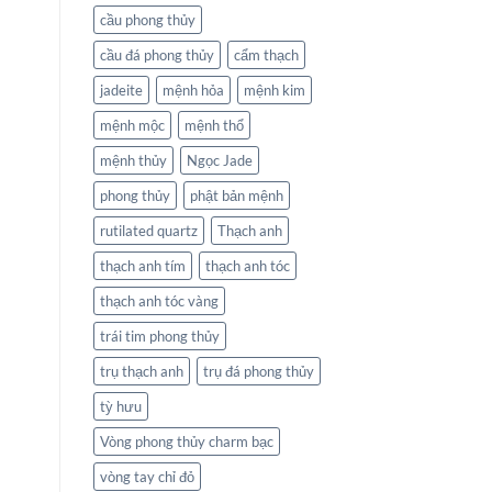
cầu phong thủy
cầu đá phong thủy
cẩm thạch
jadeite
mệnh hỏa
mệnh kim
mệnh mộc
mệnh thổ
mệnh thủy
Ngọc Jade
phong thủy
phật bản mệnh
rutilated quartz
Thạch anh
thạch anh tím
thạch anh tóc
thạch anh tóc vàng
trái tim phong thủy
trụ thạch anh
trụ đá phong thủy
tỳ hưu
Vòng phong thủy charm bạc
vòng tay chỉ đỏ