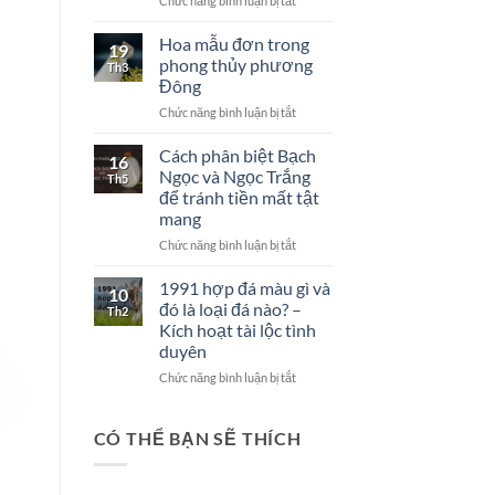
Chức năng bình luận bị tắt
Ma
Mua
Ni
bạc
Pad
Hoa mẫu đơn trong
19
ở
Me
phong thủy phương
Th3
Việt
Hum
Đông
Nam
là
ở
Chức năng bình luận bị tắt
–
gì?
Hoa
Những
mẫu
hiểu
Cách phân biệt Bạch
16
đơn
lầm
Ngọc và Ngọc Trắng
Th5
trong
ngớ
để tránh tiền mất tật
phong
ngẩn
mang
thủy
phương
ở
Chức năng bình luận bị tắt
Đông
Cách
phân
1991 hợp đá màu gì và
10
biệt
đó là loại đá nào? –
Th2
Bạch
Kích hoạt tài lộc tình
Ngọc
duyên
và
Ngọc
ở
Chức năng bình luận bị tắt
Trắng
1991
để
hợp
tránh
đá
CÓ THỂ BẠN SẼ THÍCH
tiền
màu
mất
gì
tật
và