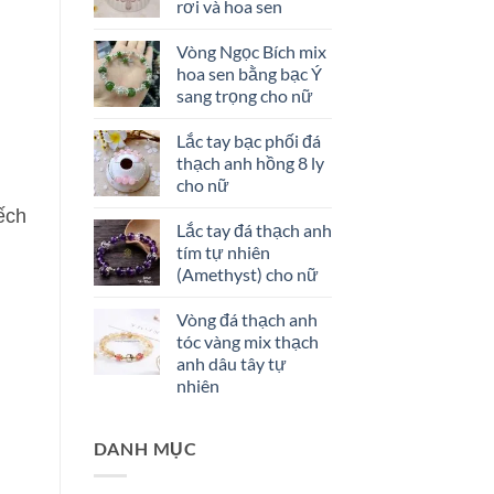
rơi và hoa sen
Vòng Ngọc Bích mix
hoa sen bằng bạc Ý
sang trọng cho nữ
Lắc tay bạc phối đá
thạch anh hồng 8 ly
cho nữ
ếch
Lắc tay đá thạch anh
tím tự nhiên
(Amethyst) cho nữ
Vòng đá thạch anh
tóc vàng mix thạch
anh dâu tây tự
nhiên
DANH MỤC