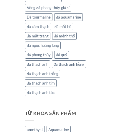
Vòng đá phong thủy giá sỉ
Đá tourmaline
đá aquamarine
đá cẩm thạch
đá mắt hổ
đá mặt trăng
đá mệnh thổ
đá ngọc hoàng long
đá phong thủy
đá quý
đá thạch anh
đá thạch anh hồng
đá thạch anh trắng
đá thạch anh tím
đá thạch anh tóc
TỪ KHÓA SẢN PHẨM
amethyst
Aquamarine