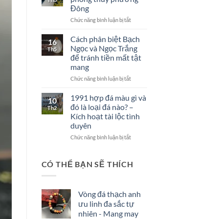
Việt
Hum
Đông
Nam
là
ở
Chức năng bình luận bị tắt
–
gì?
Hoa
Những
mẫu
hiểu
Cách phân biệt Bạch
16
đơn
lầm
Ngọc và Ngọc Trắng
Th5
trong
ngớ
để tránh tiền mất tật
phong
ngẩn
mang
thủy
phương
ở
Chức năng bình luận bị tắt
Đông
Cách
phân
1991 hợp đá màu gì và
10
biệt
đó là loại đá nào? –
Th2
Bạch
Kích hoạt tài lộc tình
Ngọc
duyên
và
Ngọc
ở
Chức năng bình luận bị tắt
Trắng
1991
để
hợp
tránh
đá
CÓ THỂ BẠN SẼ THÍCH
tiền
màu
mất
gì
tật
và
Vòng đá thạch anh
mang
đó
ưu linh đa sắc tự
là
loại
nhiên - Mang may