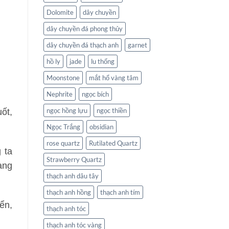
Dolomite
dây chuyền
dây chuyền đá phong thủy
dây chuyền đá thạch anh
garnet
hồ ly
jade
lu thống
Moonstone
mắt hổ vàng tâm
Nephrite
ngọc bích
ngọc hồng lựu
ngọc thiền
ốt,
Ngọc Trắng
obsidian
rose quartz
Rutilated Quartz
 ta
Strawberry Quartz
ạng
thạch anh dâu tây
thạch anh hồng
thạch anh tím
ển,
thạch anh tóc
thạch anh tóc vàng