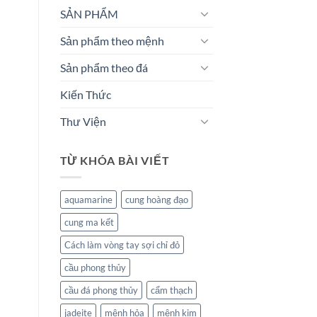
SẢN PHẨM
Sản phẩm theo mệnh
Sản phẩm theo đá
Kiến Thức
Thư Viện
TỪ KHÓA BÀI VIẾT
aquamarine
cung hoàng đạo
cung ma kết
Cách làm vòng tay sợi chỉ đỏ
cầu phong thủy
cầu đá phong thủy
cẩm thạch
jadeite
mệnh hỏa
mệnh kim