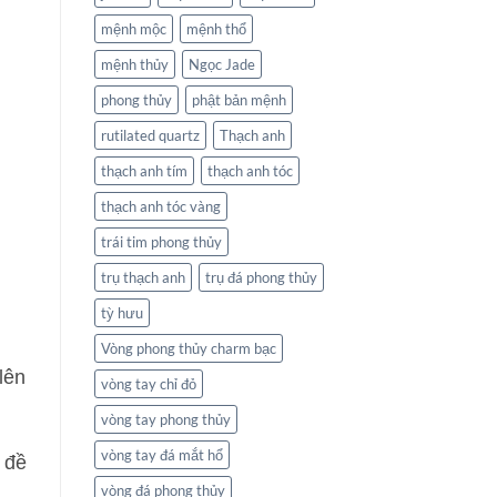
mệnh mộc
mệnh thổ
mệnh thủy
Ngọc Jade
phong thủy
phật bản mệnh
rutilated quartz
Thạch anh
thạch anh tím
thạch anh tóc
thạch anh tóc vàng
trái tim phong thủy
trụ thạch anh
trụ đá phong thủy
tỳ hưu
Vòng phong thủy charm bạc
lên
vòng tay chỉ đỏ
vòng tay phong thủy
vòng tay đá mắt hổ
 đề
vòng đá phong thủy