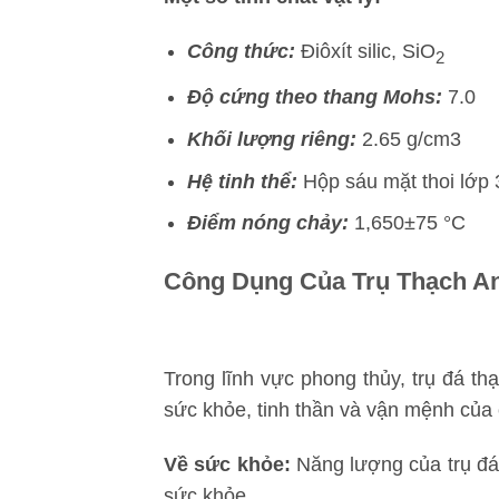
Công thức:
Điôxít silic, SiO
2
Độ cứng theo thang Mohs:
7.0
Khối lượng riêng:
2.65 g/cm3
Hệ tinh thể:
Hộp sáu mặt thoi lớp 
Điểm nóng chảy:
1,650±75 °C
Công Dụng Của Trụ Thạch A
Trong lĩnh vực phong thủy, trụ đá t
sức khỏe, tinh thần và vận mệnh của
Về sức khỏe:
Năng lượng của trụ đá 
sức khỏe.