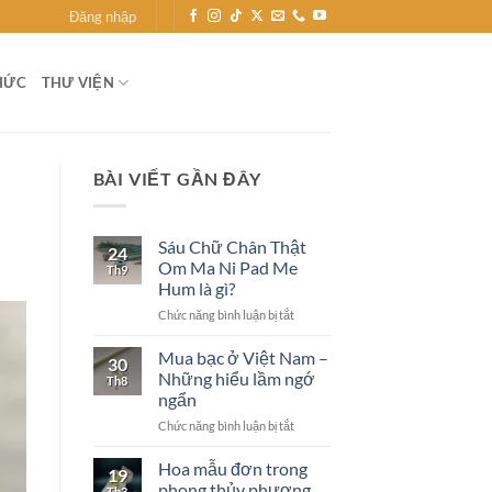
Đăng nhập
HỨC
THƯ VIỆN
BÀI VIẾT GẦN ĐÂY
Sáu Chữ Chân Thật
24
Om Ma Ni Pad Me
Th9
Hum là gì?
ở
Chức năng bình luận bị tắt
Sáu
Chữ
Mua bạc ở Việt Nam –
30
Chân
Những hiểu lầm ngớ
Th8
Thật
ngẩn
Om
ở
Chức năng bình luận bị tắt
Ma
Mua
Ni
bạc
Pad
Hoa mẫu đơn trong
19
ở
Me
phong thủy phương
Th3