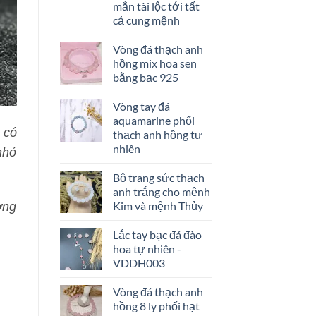
đá
mắn tài lộc tới tất
nào?
cả cung mệnh
–
Kích
Vòng đá thạch anh
hoạt
tài
hồng mix hoa sen
lộc
bằng bạc 925
tình
duyên
Vòng tay đá
aquamarine phối
 có
thạch anh hồng tự
nhiên
nhỏ
Bộ trang sức thạch
anh trắng cho mệnh
Kim và mệnh Thủy
ợng
Lắc tay bạc đá đào
hoa tự nhiên -
VDDH003
Vòng đá thạch anh
hồng 8 ly phối hạt