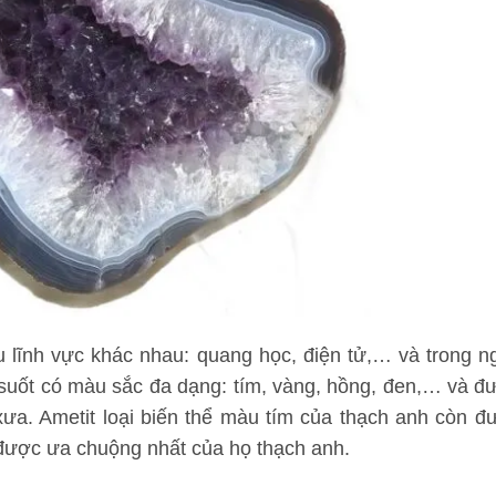
 lĩnh vực khác nhau: quang học, điện tử,… và trong n
g suốt có màu sắc đa dạng: tím, vàng, hồng, đen,… và đ
xưa. Ametit loại biến thể màu tím của thạch anh còn đ
i được ưa chuộng nhất của họ thạch anh.