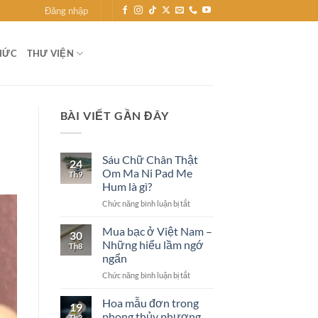
Đăng nhập
HỨC
THƯ VIỆN
BÀI VIẾT GẦN ĐÂY
Sáu Chữ Chân Thật
24
Om Ma Ni Pad Me
Th9
Hum là gì?
ở
Chức năng bình luận bị tắt
Sáu
Chữ
Mua bạc ở Việt Nam –
30
Chân
Những hiểu lầm ngớ
Th8
Thật
ngẩn
Om
ở
Chức năng bình luận bị tắt
Ma
Mua
Ni
bạc
Pad
Hoa mẫu đơn trong
19
ở
Me
phong thủy phương
Th3