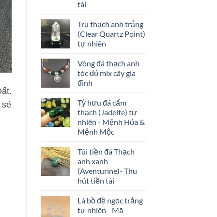
đá
tài
nào?
–
Trụ thạch anh trắng
Kích
(Clear Quartz Point)
hoạt
tài
tự nhiên
lộc
tình
Vòng đá thạch anh
duyên
tóc đỏ mix cây gia
đình
ất.
Tỳ hưu đá cẩm
 sẻ
thạch (Jadeite) tự
nhiên - Mệnh Hỏa &
Mệnh Mộc
Túi tiền đá Thạch
anh xanh
(Aventurine)- Thu
hút tiền tài
Lá bồ đề ngọc trắng
tự nhiên - Mã