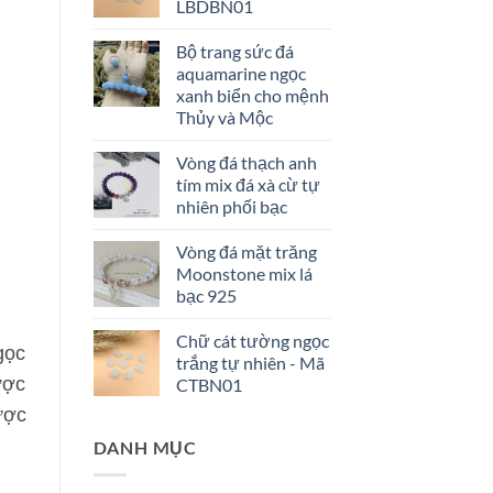
LBDBN01
Bộ trang sức đá
aquamarine ngọc
xanh biển cho mệnh
Thủy và Mộc
Vòng đá thạch anh
tím mix đá xà cừ tự
nhiên phối bạc
Vòng đá mặt trăng
Moonstone mix lá
bạc 925
Chữ cát tường ngọc
gọc
trắng tự nhiên - Mã
ược
CTBN01
ược
DANH MỤC