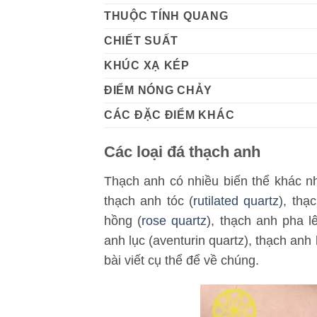
THUỘC TÍNH QUANG
CHIẾT SUẤT
KHÚC XẠ KÉP
ĐIỂM NÓNG CHẢY
CÁC ĐẶC ĐIỂM KHÁC
Các loại đá thạch anh
Thạch anh có nhiều biến thể khác n
thạch anh tóc (
rutilated quartz
), thạ
hồng (
rose quartz
), thạch anh pha lê
anh lục (aventurin quartz), thạch anh
bài viết cụ thể để về chúng.