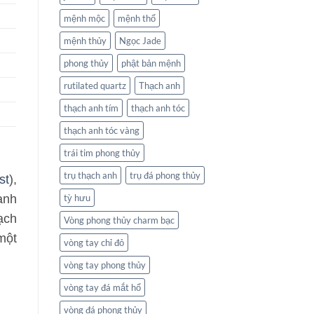
mệnh mộc
mệnh thổ
mệnh thủy
Ngọc Jade
phong thủy
phật bản mệnh
rutilated quartz
Thạch anh
thạch anh tím
thạch anh tóc
thạch anh tóc vàng
trái tim phong thủy
trụ thạch anh
trụ đá phong thủy
st
),
anh
tỳ hưu
hạch
Vòng phong thủy charm bạc
một
vòng tay chỉ đỏ
vòng tay phong thủy
vòng tay đá mắt hổ
vòng đá phong thủy