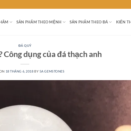
PHẨM
SẢN PHẨM THEO MỆNH
SẢN PHẨM THEO ĐÁ
KIẾN T
ĐÁ QUÝ
ì? Công dụng của đá thạch anh
 ON
18 THÁNG 6, 2018
BY
5A GEMSTONES