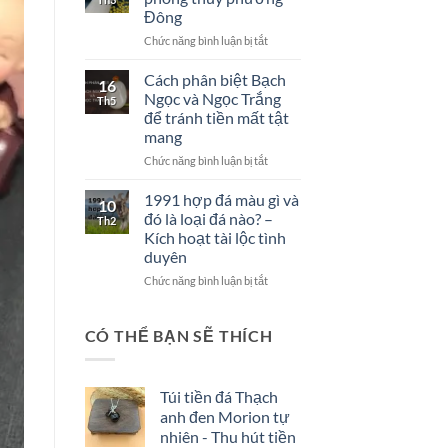
Việt
Hum
Đông
Nam
là
ở
Chức năng bình luận bị tắt
–
gì?
Hoa
Những
mẫu
hiểu
Cách phân biệt Bạch
16
đơn
lầm
Ngọc và Ngọc Trắng
Th5
trong
ngớ
để tránh tiền mất tật
phong
ngẩn
mang
thủy
phương
ở
Chức năng bình luận bị tắt
Đông
Cách
phân
1991 hợp đá màu gì và
10
biệt
đó là loại đá nào? –
Th2
Bạch
Kích hoạt tài lộc tình
Ngọc
duyên
và
Ngọc
ở
Chức năng bình luận bị tắt
Trắng
1991
để
hợp
tránh
đá
CÓ THỂ BẠN SẼ THÍCH
tiền
màu
mất
gì
tật
và
Túi tiền đá Thạch
mang
đó
anh đen Morion tự
là
loại
nhiên - Thu hút tiền