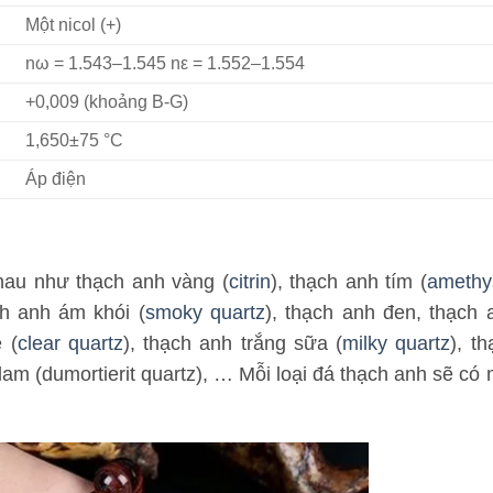
Một nicol (+)
nω = 1.543–1.545 nε = 1.552–1.554
+0,009 (khoảng B-G)
1,650±75 °C
Áp điện
hau như thạch anh vàng (
citrin
), thạch anh tím (
amethy
ch anh ám khói (
smoky quartz
), thạch anh đen, thạch 
 (
clear quartz
), thạch anh trắng sữa (
milky quartz
), t
 lam (dumortierit quartz), … Mỗi loại đá thạch anh sẽ có 