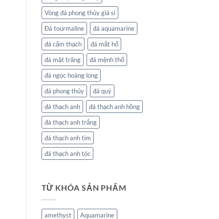
Vòng đá phong thủy giá sỉ
Đá tourmaline
đá aquamarine
đá cẩm thạch
đá mắt hổ
đá mặt trăng
đá mệnh thổ
đá ngọc hoàng long
đá phong thủy
đá quý
đá thạch anh
đá thạch anh hồng
đá thạch anh trắng
đá thạch anh tím
đá thạch anh tóc
TỪ KHÓA SẢN PHẨM
amethyst
Aquamarine