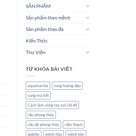
SẢN PHẨM
Sản phẩm theo mệnh
Sản phẩm theo đá
Kiến Thức
Thư Viện
TỪ KHÓA BÀI VIẾT
aquamarine
cung hoàng đạo
cung ma kết
Cách làm vòng tay sợi chỉ đỏ
cầu phong thủy
cầu đá phong thủy
cẩm thạch
jadeite
mệnh hỏa
mệnh kim