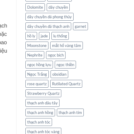
Dolomite
dây chuyền
dây chuyền đá phong thủy
ạch
dây chuyền đá thạch anh
garnet
oặc
hồ ly
jade
lu thống
bao
Moonstone
mắt hổ vàng tâm
iệu
Nephrite
ngọc bích
ngọc hồng lựu
ngọc thiền
Ngọc Trắng
obsidian
rose quartz
Rutilated Quartz
Strawberry Quartz
thạch anh dâu tây
thạch anh hồng
thạch anh tím
thạch anh tóc
thạch anh tóc vàng